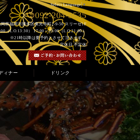
Select Language
▼
092-204-3535
6 福岡県福岡市博多区東光寺町2-9-50 スリーゼ1F
0（L.O.13:30） 17:00～23:00（L.O.21:00）
※21時以降は要予約とさせて頂きます。
定休日 不定休
ディナー
ドリンク